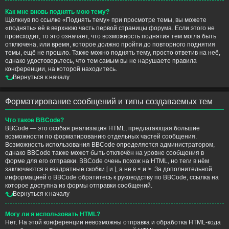
Как мне вновь поднять мою тему?
Щёлкнув по ссылке «Поднять тему» при просмотре темы, вы можете
«поднять» её в верхнюю часть первой страницы форума. Если этого не
происходит, то это означает, что возможность поднятия тем могла быть
отключена, или время, которое должно пройти до повторного поднятия
темы, ещё не прошло. Также можно поднять тему, просто ответив на неё,
однако удостоверьтесь, что тем самым вы не нарушаете правила
конференции, на которой находитесь.
Вернуться к началу
Форматирование сообщений и типы создаваемых тем
Что такое BBCode?
BBCode — это особая реализация HTML, предлагающая большие
возможности по форматированию отдельных частей сообщения.
Возможность использования BBCode определяется администратором,
однако BBCode также может быть отключён на уровне сообщения в
форме для его отправки. BBCode очень похож на HTML, но теги в нём
заключаются в квадратные скобки [ и ], а не в < и >. За дополнительной
информацией о BBCode обратитесь к руководству по BBCode, ссылка на
которое доступна из формы отправки сообщений.
Вернуться к началу
Могу ли я использовать HTML?
Нет. На этой конференции невозможны отправка и обработка HTML-кода