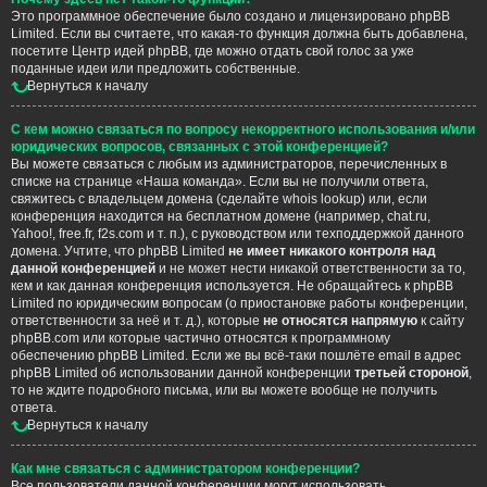
Это программное обеспечение было создано и лицензировано phpBB
Limited. Если вы считаете, что какая-то функция должна быть добавлена,
посетите
Центр идей phpBB
, где можно отдать свой голос за уже
поданные идеи или предложить собственные.
Вернуться к началу
С кем можно связаться по вопросу некорректного использования и/или
юридических вопросов, связанных с этой конференцией?
Вы можете связаться с любым из администраторов, перечисленных в
списке на странице «Наша команда». Если вы не получили ответа,
свяжитесь с владельцем домена (сделайте
whois lookup
) или, если
конференция находится на бесплатном домене (например, chat.ru,
Yahoo!, free.fr, f2s.com и т. п.), с руководством или техподдержкой данного
домена. Учтите, что phpBB Limited
не имеет никакого контроля над
данной конференцией
и не может нести никакой ответственности за то,
кем и как данная конференция используется. Не обращайтесь к phpBB
Limited по юридическим вопросам (о приостановке работы конференции,
ответственности за неё и т. д.), которые
не относятся напрямую
к сайту
phpBB.com или которые частично относятся к программному
обеспечению phpBB Limited. Если же вы всё-таки пошлёте email в адрес
phpBB Limited об использовании данной конференции
третьей стороной
,
то не ждите подробного письма, или вы можете вообще не получить
ответа.
Вернуться к началу
Как мне связаться с администратором конференции?
Все пользователи данной конференции могут использовать