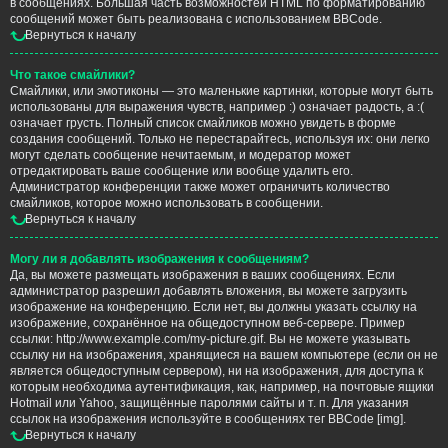
в сообщениях. Большая часть возможностей HTML по форматированию
сообщений может быть реализована с использованием BBCode.
Вернуться к началу
Что такое смайлики?
Смайлики, или эмотиконы — это маленькие картинки, которые могут быть
использованы для выражения чувств, например :) означает радость, а :(
означает грусть. Полный список смайликов можно увидеть в форме
создания сообщений. Только не перестарайтесь, используя их: они легко
могут сделать сообщение нечитаемым, и модератор может
отредактировать ваше сообщение или вообще удалить его.
Администратор конференции также может ограничить количество
смайликов, которое можно использовать в сообщении.
Вернуться к началу
Могу ли я добавлять изображения к сообщениям?
Да, вы можете размещать изображения в ваших сообщениях. Если
администратор разрешил добавлять вложения, вы можете загрузить
изображение на конференцию. Если нет, вы должны указать ссылку на
изображение, сохранённое на общедоступном веб-сервере. Пример
ссылки: http://www.example.com/my-picture.gif. Вы не можете указывать
ссылку ни на изображения, хранящиеся на вашем компьютере (если он не
является общедоступным сервером), ни на изображения, для доступа к
которым необходима аутентификация, как, например, на почтовые ящики
Hotmail или Yahoo, защищённые паролями сайты и т. п. Для указания
ссылок на изображения используйте в сообщениях тег BBCode [img].
Вернуться к началу