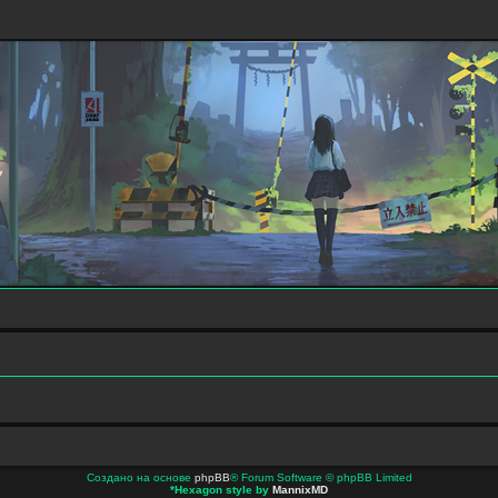
Создано на основе
phpBB
® Forum Software © phpBB Limited
*
Hexagon style by
MannixMD