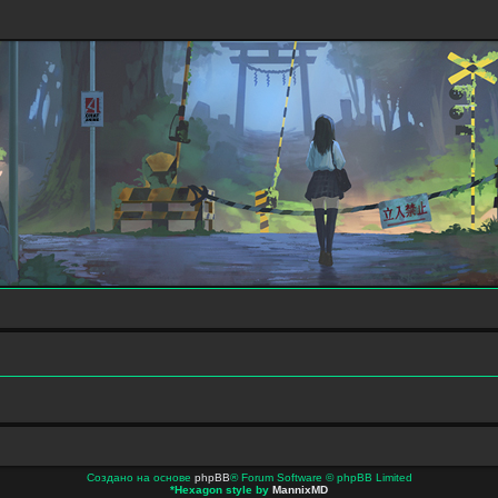
Создано на основе
phpBB
® Forum Software © phpBB Limited
*
Hexagon style by
MannixMD