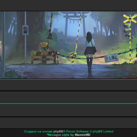
Создано на основе
phpBB
® Forum Software © phpBB Limited
*
Hexagon style by
MannixMD