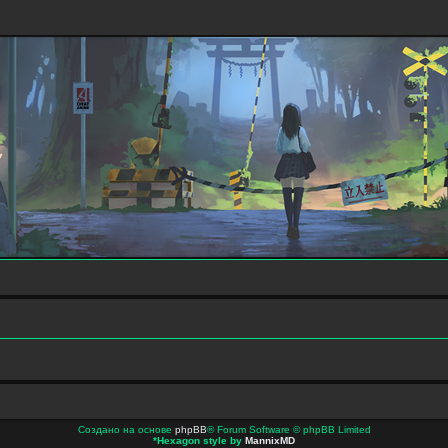
Создано на основе
phpBB
® Forum Software © phpBB Limited
*
Hexagon style by
MannixMD